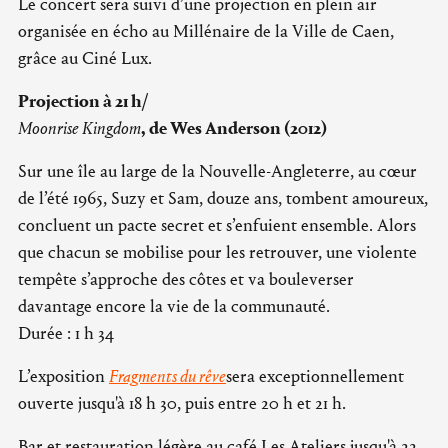
Le concert sera suivi d’une projection en plein air
organisée en écho au Millénaire de la Ville de Caen,
grâce au Ciné Lux.
Projection à 21 h/
Moonrise Kingdom
, de Wes Anderson (2012)
Sur une île au large de la Nouvelle-Angleterre, au cœur
de l’été 1965, Suzy et Sam, douze ans, tombent amoureux,
concluent un pacte secret et s’enfuient ensemble. Alors
que chacun se mobilise pour les retrouver, une violente
tempête s’approche des côtes et va bouleverser
davantage encore la vie de la communauté.
Durée : 1 h 34
L’exposition
Fragments du rêve
sera exceptionnellement
ouverte jusqu'à 18 h 30, puis entre 20 h et 21 h.
Bar et restauration légère au café Les Ateliers jusqu'à 22