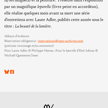
la/les langue(s) et la peinture. Présente dans l’exposition
par un magnifique
leporello
(livre peint en accordéon),
elle réalise quelques mois avant sa mort une série
d’entretiens avec Laure Adler, publiés cette année sous le
titre :
La beauté de la lumière
.
Abbaye d'Ardenne
Réservation obligatoire :
reservations@imec-archives.com
(précisez vernissage et/ou rencontre)
Pour Laure Adler © Philippe Matsas ; Pour le
leporello
d'Etel Adnan ©
Michaël Quemener/Imec