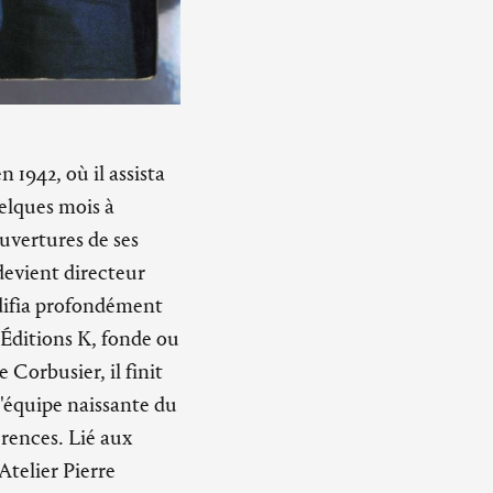
1942, où il assista
uelques mois à
uvertures de ses
 devient directeur
odifia profondément
s Éditions K, fonde ou
 Corbusier, il finit
l'équipe naissante du
érences. Lié aux
'Atelier Pierre