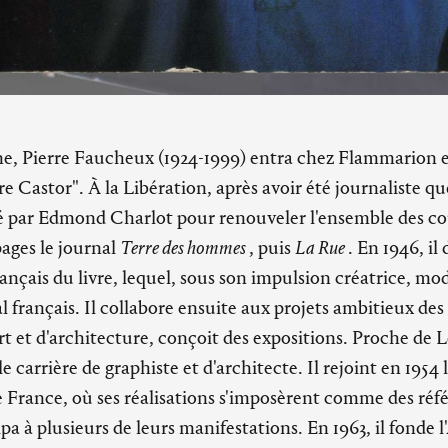
ne, Pierre Faucheux (1924-1999) entra chez Flammarion en 
e Castor". À la Libération, après avoir été journaliste q
agé par Edmond Charlot pour renouveler l'ensemble des co
pages le journal
Terre des hommes
, puis
La Rue
. En 1946, il
rançais du livre, lequel, sous son impulsion créatrice, m
l français. Il collabore ensuite aux projets ambitieux de
t et d'architecture, conçoit des expositions. Proche de Le
carrière de graphiste et d'architecte. Il rejoint en 1954 
e France, où ses réalisations s'imposèrent comme des réf
cipa à plusieurs de leurs manifestations. En 1963, il fonde l