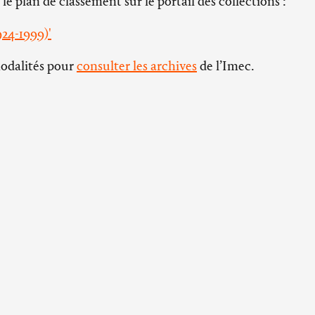
 le plan de classement sur le portail des collections :
924-1999)'
modalités pour
consulter les archives
de l’Imec.
oin :
es Libraires de France
Horaires d’ouvertures
Blanche-
L’abbaye d'Ardenne :
du mardi au vendredi de 14h à 18h
Se rendre à 
fermée les week-ends et les jours
fériés
Qui contacte