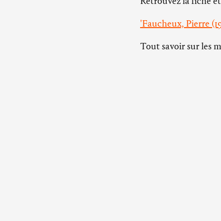
Retrouvez la fiche et
'Faucheux, Pierre (1
Tout savoir sur les 
Pour aller plus l
fonds
Le Club d
Abbaye d’Ardenne
14280 Saint-Germain-la-
Herbe
tél. 02 31 29 37 37