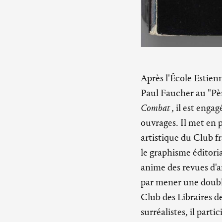
Après l'École Estien
Paul Faucher au "Pèr
Combat
, il est eng
ouvrages. Il met en 
artistique du Club f
le graphisme éditoria
anime des revues d'ar
par mener une double 
Club des Libraires d
surréalistes, il parti