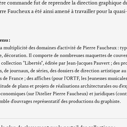
ère commande fut de reprendre la direction graphique du
re Faucheux a été ainsi amené à travailler pour la quasi-
enu :
a multiplicité des domaines d'activité de Pierre Faucheux : typ
e, décoration. Il comporte de nombreuses maquettes de couvert
 collection "Libertés", éditée par Jean-Jacques Pauvert ; des pr
s, de journaux, de séries, des dossiers de direction artistique au
s de France ; des affiches (pour l'ORTF, les Jeunesses musicales
tude de plans et projets de réalisations architecturales ou d'exp
conomiques (sur l'Atelier Pierre Faucheux) et juridiques (contr
emble d'ouvrages représentatif des productions du graphiste.