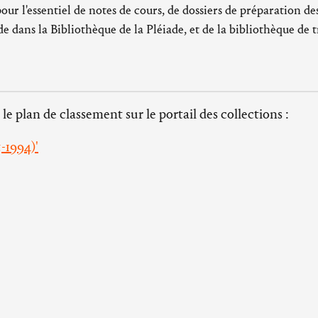
ur l'essentiel de notes de cours, de dossiers de préparation de
e dans la Bibliothèque de la Pléiade, et de la bibliothèque de t
 le plan de classement sur le portail des collections :
-1994)'
modalités pour
consulter les archives
de l’Imec.
Horaires d’ouvertures
Blanche-
L’abbaye d'Ardenne :
du mardi au vendredi de 14h à 18h
Se rendre à 
fermée les week-ends et les jours