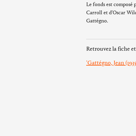
Le fonds est composé po
Carroll et d'Oscar Wild
Gattégno.
Retrouvez la fiche et
'Gattégno, Jean (1935
Tout savoir sur les 
Abbaye d’Ardenne
14280 Saint-Germain-la-
Herbe
tél. 02 31 29 37 37