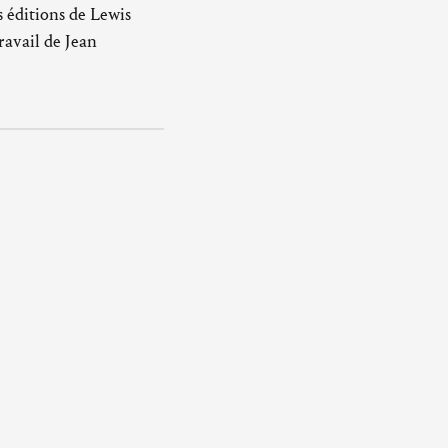
s éditions de Lewis
ravail de Jean
l'abbaye d'Ardenne