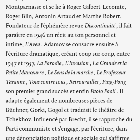
Montparnasse et se lie à Roger Gilbert-Lecomte,
Roger Blin, Antonin Artaud et Marthe Robert.
Fondateur de l'éphémère revue
Discontinuité
, il fait
paraître en 1946 un récit au ton personnel et
intime,
L'Aveu
. Adamov se consacre ensuite à
l'écriture dramatique, créant coup sur coup, entre
1947 et 1957,
La Parodie
,
L'Invasion
,
La Grande et la
Petite Manœuvre
,
Le Sens de la marche
,
Le Professeur
Taranne
,
Tous contre tous
,
Retrouvailles
,
Ping-Pong
son premier grand succès et enfin
Paolo Paoli
. Il
adapte également de nombreuses pièces de
Büchner, Gorki, Gogol et traduisit le théâtre de
Tchekhov. Influencé par Brecht, il se rapproche du
Parti communiste et s'engage, par l'écriture, dans
une dénonciation politique et sociale qui s'affirme