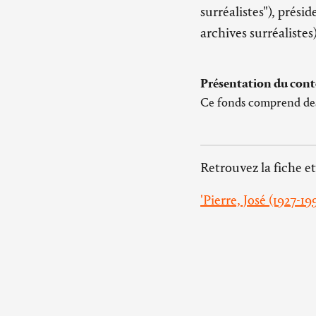
surréalistes"), prés
archives surréaliste
Présentation du cont
Ce fonds comprend des 
Retrouvez la fiche et
'Pierre, José (1927-19
Tout savoir sur les 
Pour aller plus l
fonds
Audoin, P