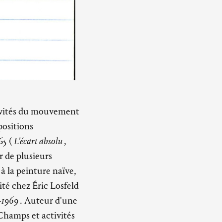
ctivités du mouvement
positions
65 (
L'écart absolu
,
r de plusieurs
à la peinture naïve,
ité chez Éric Losfeld
2-1969
. Auteur d'une
Champs et activités