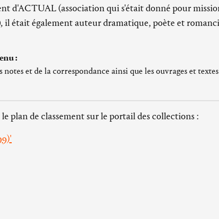
ident d'ACTUAL (association qui s'était donné pour missio
s), il était également auteur dramatique, poète et romanci
enu :
notes et de la correspondance ainsi que les ouvrages et textes 
 le plan de classement sur le portail des collections :
99)'
modalités pour
consulter les archives
de l’Imec.
oin :
hilippe (1924-1985)