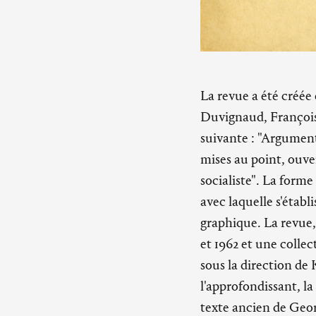
La revue a été créée
Duvignaud, François 
suivante : "Argument
mises au point, ouver
socialiste". La form
avec laquelle s'établ
graphique. La revue,
et 1962 et une colle
sous la direction de K
l'approfondissant, l
texte ancien de Geor