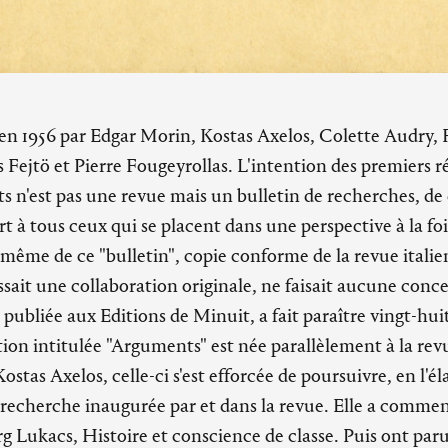
 en 1956 par Edgar Morin, Kostas Axelos, Colette Audry, 
Fejtö et Pierre Fougeyrollas. L'intention des premiers ré
s n'est pas une revue mais un bulletin de recherches, de 
t à tous ceux qui se placent dans une perspective à la foi
e même de ce "bulletin", copie conforme de la revue ital
issait une collaboration originale, ne faisait aucune conce
 publiée aux Editions de Minuit, a fait paraître vingt-hu
ction intitulée "Arguments" est née parallèlement à la rev
ostas Axelos, celle-ci s'est efforcée de poursuivre, en l'él
a recherche inaugurée par et dans la revue. Elle a comme
g Lukacs, Histoire et conscience de classe. Puis ont pa