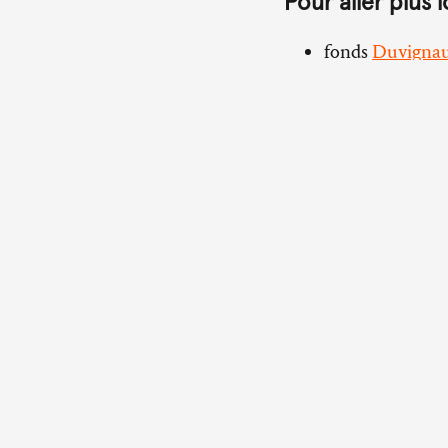
Pour aller plus l
fonds
Duvignaud
fonds
Morin, Ed
fonds
Bourdet, 
fonds
Lefebvre,
Abbaye d’Ardenne
14280 Saint-Germain-la-
Herbe
tél. 02 31 29 37 37
Bureau parisien
6, rue Antoine Dubois, 75
Pour consulter les archi