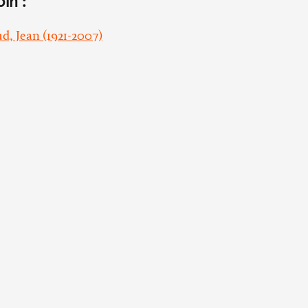
oin :
, Jean (1921-2007)
gar (1921-2026)
Yvon (1920-2005)
 Henri (1901-1991)
Horaires d’ouvertures
Blanche-
L’abbaye d'Ardenne :
du mardi au vendredi de 14h à 18h
Se rendre à 
fermée les week-ends et les jours
fériés
Qui contacte
006 Paris
La bibliothèque :
Politique de 
du mardi au jeudi de 9h30 à 18h
ves
le vendredi de 9h à 17h