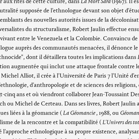
er aux rites de cette culture, dans
La Mort Sara
(1967). Il e
eutralité supposée de l'ethnologue devant son objet d'étu
emblants des nouvelles autorités issues de la décolonisat
versalistes du structuralisme, Robert Jaulin effectue ensu
e vivant entre le Venezuela et la Colombie. Convaincu d
nologue auprès des communautés menacées, il dénonce le
thnocide", dont il détaillera toutes les implications dans
ition augmentée qui inclut une attaque frontale contre l
 Michel Alliot, il crée à l'Université de Paris 7 l'Unité d
ethnologie, d'anthropologie et de sciences des religions, q
t-cinq ans et où viendront collaborer Jean-Toussaint Des
h ou Michel de Certeau. Dans ses livres, Robert Jaulin a
ues liées à la géomancie (
La Géomancie
, 1988, ou
Géomanc
isme de la rencontre et la compatibilité (
L'Univers des to
 l'approche ethnologique à sa propre existence, analysant