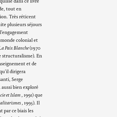
squisse dans ce livre
de, tout en
ion. Très réticent
ite plusieurs séjours
e l'engagement
 monde colonial et
La Paix Blanche
(1970
e structuralisme). En
'enseignement et de
u'il dirigera
anti, Serge
 aussi bien exploré
ie et Islam
, 1991) que
talitarismes
, 1995). Il
 par ce biais les