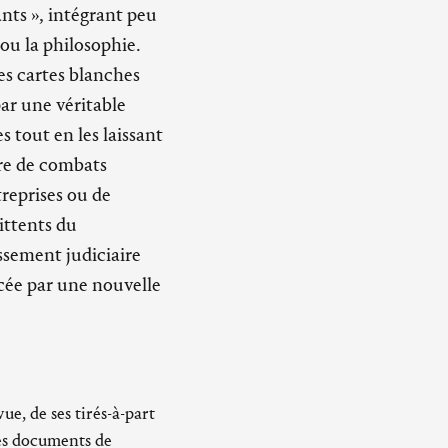
vants », intégrant peu
ou la philosophie.
es cartes blanches
par une véritable
tout en les laissant
bre de combats
treprises ou de
ittents du
ssement judiciaire
ncée par une nouvelle
ue, de ses tirés-à-part
des documents de