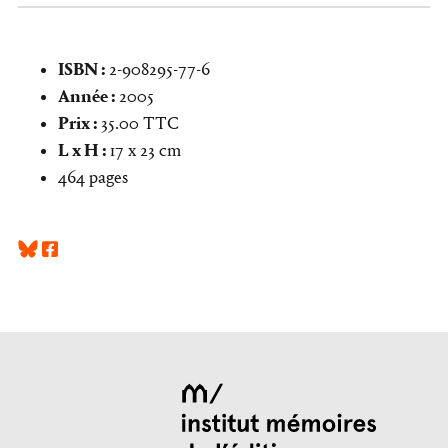
ISBN :
2-908295-77-6
Année :
2005
Prix :
35.00 TTC
L x H :
17 x 23 cm
464 pages