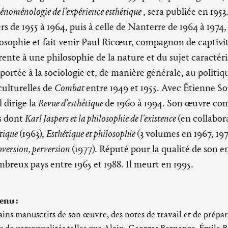
énoménologie de l'expérience esthétique
, sera publiée en 1953
rs de 1955 à 1964, puis à celle de Nanterre de 1964 à 1974, 
osophie et fait venir Paul Ricœur, compagnon de captivi
ente à une philosophie de la nature et du sujet caractér
portée à la sociologie et, de manière générale, au polit
culturelles de
Combat
entre 1949 et 1955. Avec Étienne So
l dirige la
Revue d'esthétique
de 1960 à 1994. Son œuvre c
s dont
Karl Jaspers et la philosophie de l'existence
(en collabor
tique
(1963),
Esthétique et philosophie
(3 volumes en 1967, 197
version, perversion
(1977). Réputé pour la qualité de son e
breux pays entre 1965 et 1988. Il meurt en 1995.
enu :
ains manuscrits de son œuvre, des notes de travail et de prépar