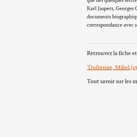
que des quelques lettr
Karl Jaspers, Georges
documents biographique
correspondance avec s
Retrouvez la fiche et
'Dufrenne, Mikel (19
Tout savoir sur les 
Abbaye d’Ardenne
14280 Saint-Germain-la-
Herbe