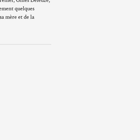
réhier, Gilles Deleuze,
lement quelques
sa mère et de la
l'abbaye d'Ardenne