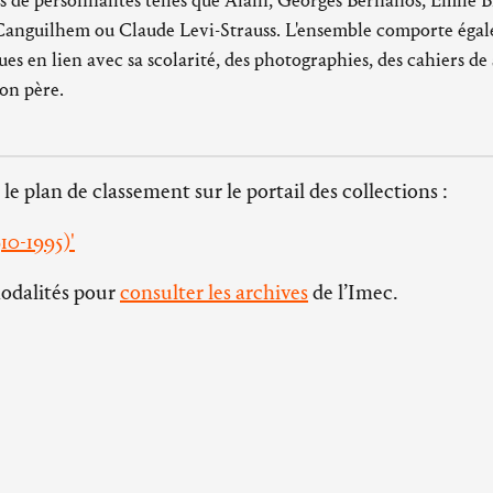
es de personnalités telles que Alain, Georges Bernanos, Émile B
 Canguilhem ou Claude Levi-Strauss. L'ensemble comporte éga
s en lien avec sa scolarité, des photographies, des cahiers de 
on père.
 le plan de classement sur le portail des collections :
10-1995)'
modalités pour
consulter les archives
de l’Imec.
Horaires d’ouvertures
Blanche-
L’abbaye d'Ardenne :
du mardi au vendredi de 14h à 18h
Se rendre à 