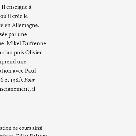
. Il enseigne à
où il crée le
té en Allemagne.
isée par une
ique. Mikel Dufrenne
uriau puis Olivier
omprend une
ation avec Paul
6 et 1981),
Pour
nseignement, il
ation de cours ainsi