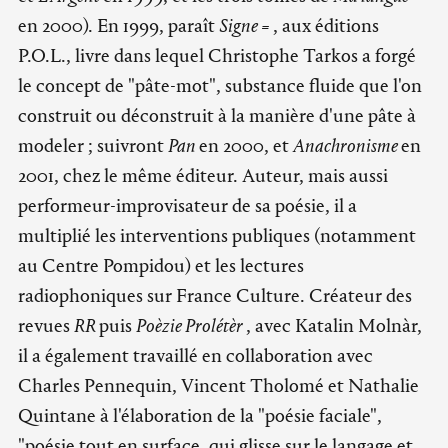
en 2000). En 1999, paraît
Signe =
, aux éditions
P.O.L., livre dans lequel Christophe Tarkos a forgé
le concept de "pâte-mot", substance fluide que l'on
construit ou déconstruit à la manière d'une pâte à
modeler ; suivront
Pan
en 2000, et
Anachronisme
en
2001, chez le même éditeur. Auteur, mais aussi
performeur-improvisateur de sa poésie, il a
multiplié les interventions publiques (notamment
au Centre Pompidou) et les lectures
radiophoniques sur France Culture. Créateur des
revues
RR
puis
Poèzie Prolétèr
, avec Katalin Molnàr,
il a également travaillé en collaboration avec
Charles Pennequin, Vincent Tholomé et Nathalie
Quintane à l'élaboration de la "poésie faciale",
"poésie tout en surface, qui glisse sur le langage et