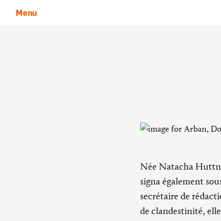
Menu
Aller au contenu
Née Natacha Huttner
signa également sou
secrétaire de rédact
de clandestinité, ell