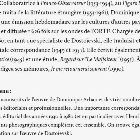
. Collaboratrice à
France-Observateur
(1953-1954), au
Figaro l
e traita de la littérature étrangère (1953-1961), Dominiqu
 une émission hebdomadaire sur les cultures d'autres pays
et diffusée 1 626 fois sur les ondes de l'ORTF. Chargée d
, en tant que spécialiste de Dostoïevski, elle traduisit e
le correspondance (1949 et 1957). Elle écrivit égalemen
stice
(1945) et une étude,
Regard sur "Le Malfaiteur"
(1955). À
digea ses mémoires,
Je me retournerai souvent
(1990).
enu :
 manuscrits de l'œuvre de Dominique Arban et des très nombreu
tés éditoriales et professionnelles. Une importante corresponda
 éditorial des années 1930 à 1980 (et en particulier avec Henri
nts photographiques complètent cet ensemble. On trouve ég
ion sur l'œuvre de Dostoïevski.