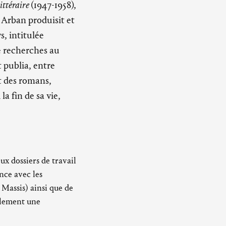
ittéraire
(1947-1958),
e Arban produisit et
, intitulée
e recherches au
t publia, entre
t des romans,
 la fin de sa vie,
x dossiers de travail
nce avec les
 Massis) ainsi que de
alement une