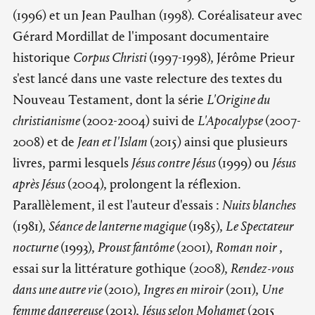
(1996) et un Jean Paulhan (1998). Coréalisateur avec
Gérard Mordillat de l'imposant documentaire
historique
Corpus Christi
(1997-1998), Jérôme Prieur
s'est lancé dans une vaste relecture des textes du
Nouveau Testament, dont la série
L'Origine du
christianisme
(2002-2004) suivi de
L'Apocalypse
(2007-
2008) et de
Jean et l'Islam
(2015) ainsi que plusieurs
livres, parmi lesquels
Jésus contre Jésus
(1999) ou
Jésus
après Jésus
(2004), prolongent la réflexion.
Parallèlement, il est l'auteur d'essais :
Nuits blanches
(1981),
Séance de lanterne magique
(1985),
Le Spectateur
nocturne
(1993),
Proust fantôme
(2001),
Roman noir
,
essai sur la littérature gothique (2008),
Rendez-vous
dans une autre vie
(2010),
Ingres en miroir
(2011),
Une
femme dangereuse
(2013),
Jésus selon Mohamet
(2015