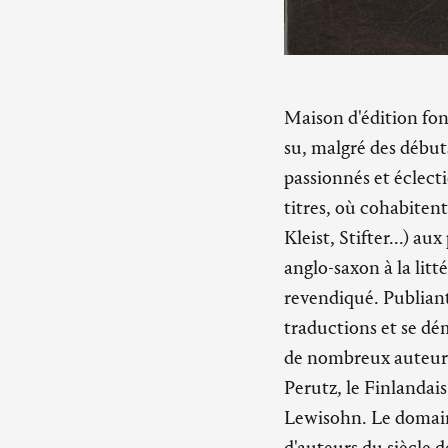
Maison d'édition fon
su, malgré des débuts
passionnés et éclect
titres, où cohabiten
Kleist, Stifter...) a
anglo-saxon à la lit
revendiqué. Publiant 
traductions et se dé
de nombreux auteurs 
Perutz, le Finlandai
Lewisohn. Le domain
d'auteurs du siècle 