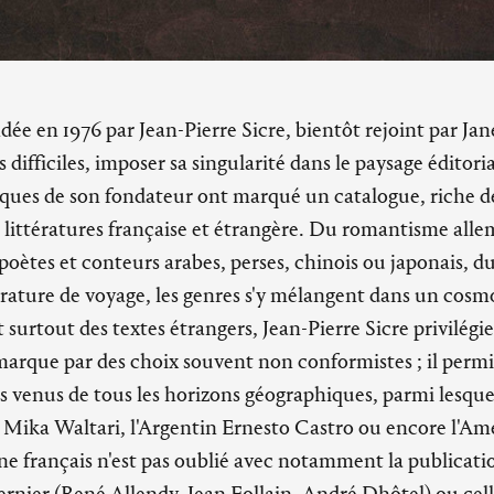
dée en 1976 par Jean-Pierre Sicre, bientôt rejoint par Jan
 difficiles, imposer sa singularité dans le paysage éditoria
iques de son fondateur ont marqué un catalogue, riche de
t littératures française et étrangère. Du romantisme al
ux poètes et conteurs arabes, perses, chinois ou japonais,
térature de voyage, les genres s'y mélangent dans un cos
surtout des textes étrangers, Jean-Pierre Sicre privilégie 
marque par des choix souvent non conformistes ; il permi
venus de tous les horizons géographiques, parmi lesquel
s Mika Waltari, l'Argentin Ernesto Castro ou encore l'A
e français n'est pas oublié avec notamment la publicati
dernier (René Allendy, Jean Follain, André Dhôtel) ou cel