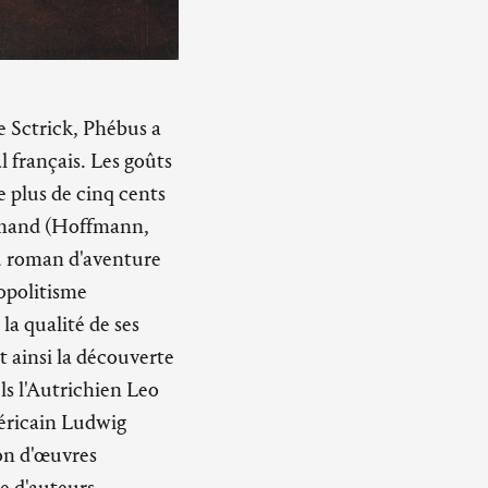
e Sctrick, Phébus a
l français. Les goûts
 plus de cinq cents
lemand (Hoffmann,
 du roman d'aventure
mopolitisme
la qualité de ses
t ainsi la découverte
s l'Autrichien Leo
méricain Ludwig
on d'œuvres
le d'auteurs