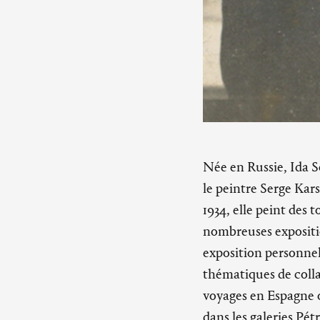
Née en Russie, Ida S
le peintre Serge Kar
1934, elle peint des t
nombreuses expositio
exposition personnelle
thématiques de colla
voyages en Espagne o
dans les galeries Pét