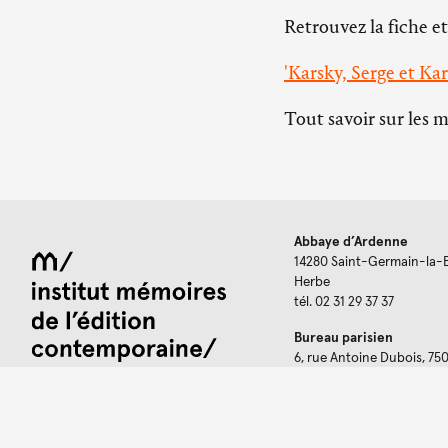
Retrouvez la fiche et
'Karsky, Serge et Kar
Tout savoir sur les 
Abbaye d’Ardenne
14280 Saint-Germain-la-
Herbe
tél. 02 31 29 37 37
Bureau parisien
6, rue Antoine Dubois, 75
Pour consulter les archi
Service d'orientation à di
chercheurs@imec-archiv