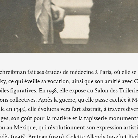
chreibman fait ses études de médecine à Paris, où elle se
sky, ce qui éveille sa vocation, ainsi que son amitié avec
oiles figuratives. En 1938, elle expose au Salon des Tuilerie
ns collectives. Après la guerre, qu'elle passe cachée à M
 en 1943), elle évoluera vers l'art abstrait, à travers diver
ges, son goût pour la matière et la tapisserie monumental
u au Mexique, qui révolutionnent son expression artisti
ridès (1946), Breteau (1949), Colette Allendy (1954) et Kar