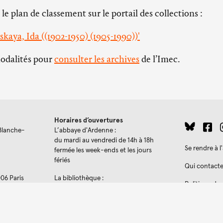
 le plan de classement sur le portail des collections :
skaya, Ida ((1902-1950) (1905-1990))'
modalités pour
consulter les archives
de l’Imec.
Horaires d’ouvertures
Blanche-
L’abbaye d'Ardenne :
du mardi au vendredi de 14h à 18h
Se rendre à 
fermée les week-ends et les jours
fériés
Qui contacte
006 Paris
La bibliothèque :
Politique de 
du mardi au jeudi de 9h30 à 18h
ves
le vendredi de 9h à 17h
Made with
Kirb
stance
es.com
Les expositions temporaires :