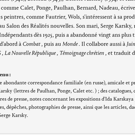
 comme Calet, Ponge, Paulhan, Bernard, Nadeau, écriven
s peintres, comme Fautrier, Wols, s'intéressent à sa pro
au Salon des Réalités nouvelles. Son mari, Serge Karsky, 
Indépendants dès 1925, puis a abandonné vingt ans plus t
 d'abord à
Combat
, puis au
Monde
. Il collabore aussi à
Jui
S
,
La Nouvelle République
,
Témoignage chrétien
, et traduit 
enu :
abondante correspondance familiale (en russe), amicale et pr
rsky (lettres de Paulhan, Ponge, Calet etc. ) ; des catalogues, 
res de presse, notes concernant les expositions d'Ida Karskaya
tes, dépêches, photographies de presse, ainsi que les articles, d
Serge Karsky.