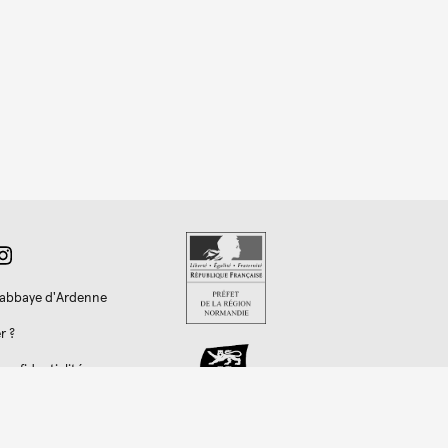
l'abbaye d'Ardenne
r ?
confidentialité
y