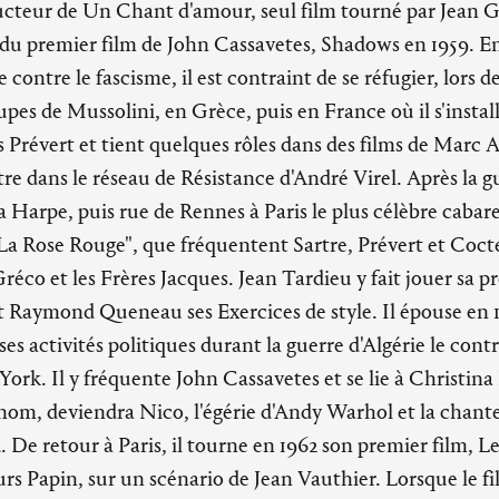
ducteur de Un Chant d'amour, seul film tourné par Jean Ge
du premier film de John Cassavetes, Shadows en 1959. En
e contre le fascisme, il est contraint de se réfugier, lors d
upes de Mussolini, en Grèce, puis en France où il s'installe 
 Prévert et tient quelques rôles dans des films de Marc A
tre dans le réseau de Résistance d'André Virel. Après la gu
a Harpe, puis rue de Rennes à Paris le plus célèbre cabar
La Rose Rouge", que fréquentent Sartre, Prévert et Coct
Gréco et les Frères Jacques. Jean Tardieu y fait jouer sa 
t Raymond Queneau ses Exercices de style. Il épouse en 
s activités politiques durant la guerre d'Algérie le contr
 York. Il y fréquente John Cassavetes et se lie à Christina 
om, deviendra Nico, l'égérie d'Andy Warhol et la chant
De retour à Paris, il tourne en 1962 son premier film, Les
urs Papin, sur un scénario de Jean Vauthier. Lorsque le fi