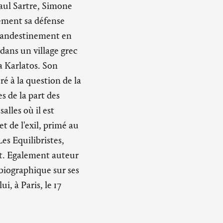
Paul Sartre, Simone
ement sa défense
clandestinement en
dans un village grec
ga Karlatos. Son
ré à la question de la
s de la part des
lles où il est
et de l'exil, primé au
es Equilibristes,
et. Egalement auteur
biographique sur ses
i, à Paris, le 17