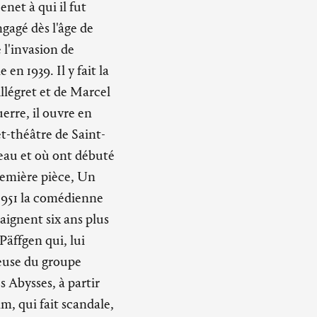
net à qui il fut
gagé dès l'âge de
e l'invasion de
en 1939. Il y fait la
llégret et de Marcel
erre, il ouvre en
et-théâtre de Saint-
eau et où ont débuté
première pièce, Un
1951 la comédienne
aignent six ans plus
Päffgen qui, lui
euse du groupe
 Abysses, à partir
lm, qui fait scandale,