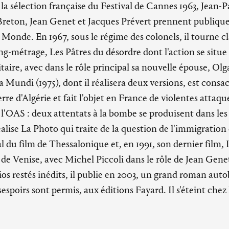
a sélection française du Festival de Cannes 1963, Jean-
Breton, Jean Genet et Jacques Prévert prennent publiqu
 Monde. En 1967, sous le régime des colonels, il tourne 
g-métrage, Les Pâtres du désordre dont l'action se situe 
itaire, avec dans le rôle principal sa nouvelle épouse, Ol
a Mundi (1975), dont il réalisera deux versions, est consac
rre d'Algérie et fait l'objet en France de violentes attaque
'OAS : deux attentats à la bombe se produisent dans les sa
réalise La Photo qui traite de la question de l'immigration 
l du film de Thessalonique et, en 1991, son dernier film, L
 de Venise, avec Michel Piccoli dans le rôle de Jean Gen
s restés inédits, il publie en 2003, un grand roman auto
espoirs sont permis, aux éditions Fayard. Il s'éteint chez lu