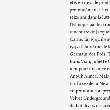
été, en 1950, le pro
profondément lié et 
seize ans dans la lutt
l'Ethiopie par les tro
rencontre de Jacques
Carné. En 1943, il en
1947 d'abord rue de l
Germain-des-Prés, "
Boris Vian, Juliette 
mot pour un autre e
Anouk Aimée. Mais se
tard à s'exiler à New
empruntant son prén
Velvet Underground. 
du fait divers des sœ