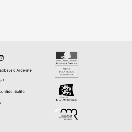
l'abbaye d'Ardenne
r ?
confidentialité
y