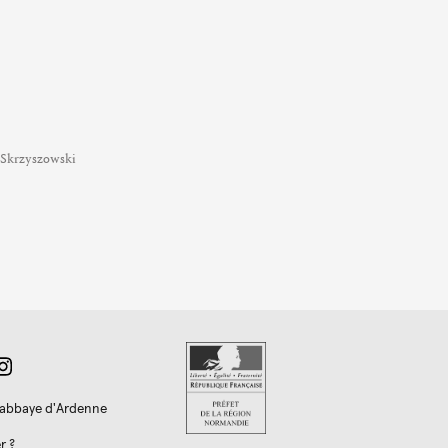
l-Skrzyszowski
l'abbaye d'Ardenne
r ?