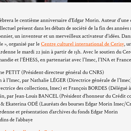
célèbrera le centième anniversaire d'Edgar Morin. Auteur d’une
ellectuel présent dans les débats de société de la fin des années
nnier, un inventeur et un merveilleux activateur d’idées. Dans
e », organisé par le
Centre culturel international de Cerisy
, u
Ardenne le mardi 22 juin à partir de 15h. Avec le soutien du Cer
andie et l’ÉHESS, en partenariat avec l’Imec, l’INA et France
ine PETIT (Président-directeur général du CNRS)
n à l’Imec, par Nathalie LÉGER (Directrice générale de l’Ime
ice des collections, Imec) et François BORDES (Délégué à 
in, par Jean-Louis BANCEL (Président d'honneur du Crédit coo
Ekaterina ODÉ (Lauréats des bourses Edgar Morin Imec/Cré
'Ardenne et présentation d'archives du fonds Edgar Morin
rdins de l'abbaye