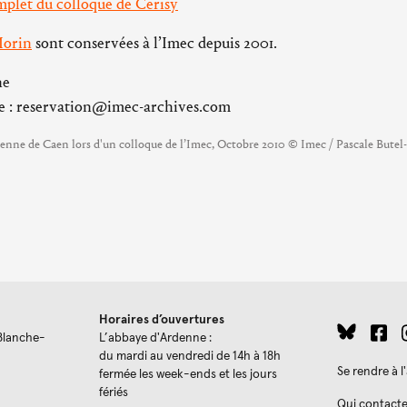
plet du colloque de Cerisy
Morin
sont conservées à l’Imec depuis 2001.
ne
re : reservation@imec-archives.com
enne de Caen lors d'un colloque de l’Imec, Octobre 2010 © Imec / Pascale Bute
Horaires d’ouvertures
Blanche-
L’abbaye d'Ardenne :
du mardi au vendredi de 14h à 18h
Se rendre à 
fermée les week-ends et les jours
fériés
Qui contacte