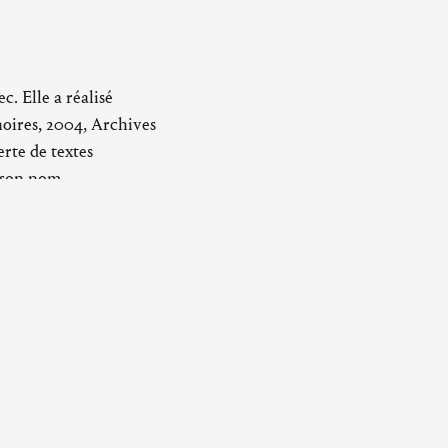
c. Elle a réalisé
noires, 2004, Archives
erte de textes
 son nom.