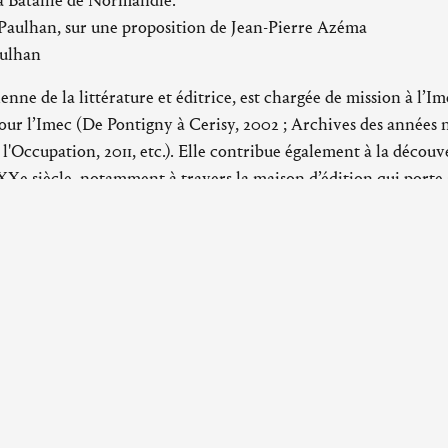
la Bataille de Normandie.
 Paulhan, sur une proposition de Jean-Pierre Azéma
aulhan
enne de la littérature et éditrice, est chargée de mission à l’Ime
pour l’Imec (De Pontigny à Cerisy, 2002 ; Archives des années 
us l'Occupation, 2011, etc.). Elle contribue également à la découv
Xe siècle, notamment à travers la maison d’édition qui porte
Horaires d’ouvertures
Blanche-
L’abbaye d'Ardenne :