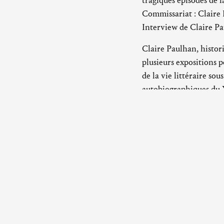
tragiques épisodes de 
Commissariat : Claire
Interview de Claire P
Claire Paulhan, histori
plusieurs expositions 
de la vie littéraire so
autobiographiques du X
Abbaye d’Ardenne
14280 Saint-Germain-la-