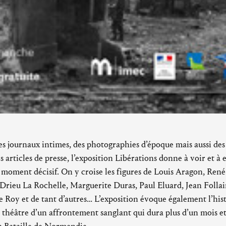
des journaux intimes, des photographies d’époque mais aussi des t
 articles de presse, l’exposition Libérations donne à voir et 
e moment décisif. On y croise les figures de Louis Aragon, Ren
Drieu La Rochelle, Marguerite Duras, Paul Eluard, Jean Folla
Roy et de tant d’autres… L’exposition évoque également l’histo
 théâtre d’un affrontement sanglant qui dura plus d’un mois et 