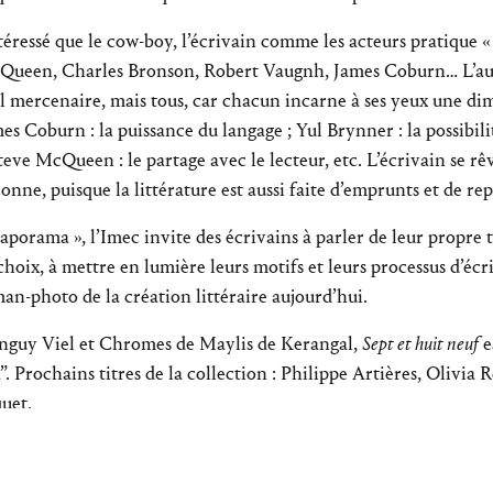
téressé que le cow-boy, l’écrivain comme les acteurs pratique « l’
Queen, Charles Bronson, Robert Vaugnh, James Coburn… L’aut
tel mercenaire, mais tous, car chacun incarne à ses yeux une di
James Coburn : la puissance du langage ; Yul Brynner : la possibi
 Steve McQueen : le partage avec le lecteur, etc. L’écrivain se 
onne, puisque la littérature est aussi faite d’emprunts et de rep
aporama », l’Imec invite des écrivains à parler de leur propre 
choix, à mettre en lumière leurs motifs et leurs processus d’écr
an-photo de la création littéraire aujourd’hui.
nguy Viel et Chromes de Maylis de Kerangal,
Sept et huit neuf
e
 Prochains titres de la collection : Philippe Artières, Olivia 
uet.
a DRAC Normandie et de la Région Normandie/ FADEL Norma