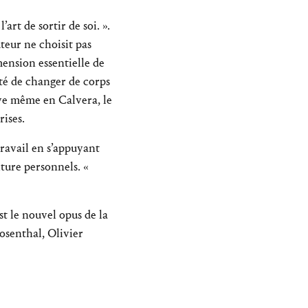
art de sortir de soi. ».
eur ne choisit pas
mension essentielle de
lité de changer de corps
rêve même en Calvera, le
rises.
travail en s’appuyant
iture personnels. «
st le nouvel opus de la
Rosenthal, Olivier
ndie