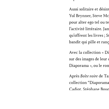
Aussi solitaire et désin
Yul Brynner, Steve Mc
pour alter ego tel ou 
l’activité littéraire. 
qu’offrent les livres ;
bandit qui pille et ranç
Avec la collection « Di
sur des images de leur 
Diaporama », ou le rom
Après
Boîte noire
de Ta
collection “Diaporama”.
Cadiot, Stéphane Bouq
Avec le soutien de l