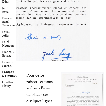
Djian
Judith
Revel
Pascale
Butel-
Skrzyszowski
Laure
Adler
Edith
Heurgon
François
Bordes
Laurent
Martin
François
Pour cette
L'Yvonnet
raison - et nous
Cynthia
Fleury
goûtons l’ironie
de placer ces
quelques lignes